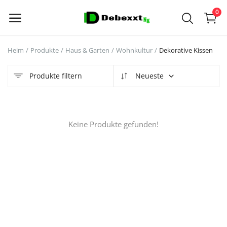
0
Heim
Produkte
Haus & Garten
Wohnkultur
Dekorative Kissen
Jetzt
verkaufen
Produkte filtern
Neueste
Hauptmenü
Keine Produkte gefunden!
Kategorien
Heim
Wunschzettel
Kontakt
Contact